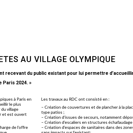
ETES AU VILLAGE OLYMPIQUE
recevant du public existant pour lui permettre d’accueilli
 Paris 2024. »
iques à Paris en
Les travaux au RDC ont consisté en :
illir le plus
– Création de couvertures et de plancher à la pla
du village
type patios ;
r et est ouvert
– Création d’issues de secours, notamment dépos
– Création d’escaliers en structures échafaudage 
arge de l’offre
– Création d’espaces de sanitaires dans des zone
ique.
sans impacts sur l’existant;