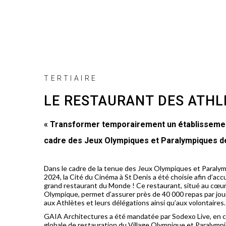
TERTIAIRE
LE RESTAURANT DES ATHL
« Transformer temporairement un établissement 
cadre des Jeux Olympiques et Paralympiques de
Dans le cadre de la tenue des Jeux Olympiques et Paralymp
2024, la Cité du Cinéma à St Denis a été choisie afin d’accue
grand restaurant du Monde ! Ce restaurant, situé au cœur 
Olympique, permet d’assurer près de 40 000 repas par jou
aux Athlètes et leurs délégations ainsi qu’aux volontaires.
GAIA Architectures a été mandatée par Sodexo Live, en ch
globale de restauration du Village Olympique et Paralymp