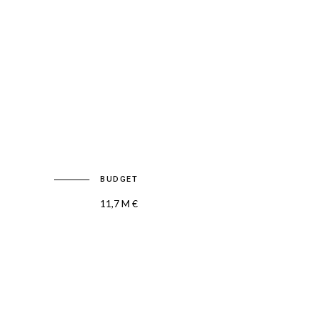
BUDGET
11,7 M €