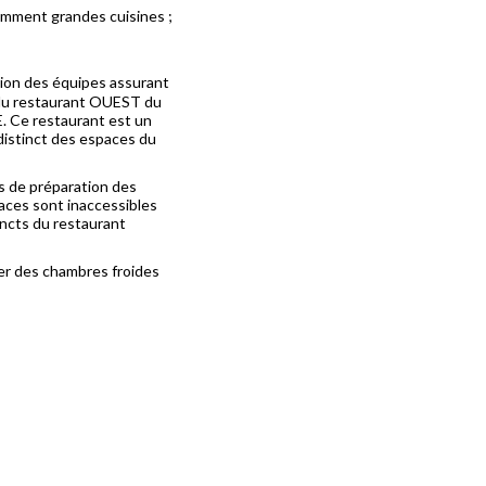
amment grandes cuisines ;
;
ation des équipes assurant
t du restaurant OUEST du
E. Ce restaurant est un
distinct des espaces du
es de préparation des
aces sont inaccessibles
tincts du restaurant
er des chambres froides