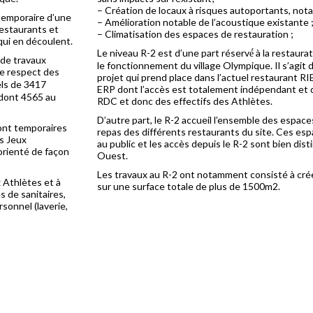
– Création de locaux à risques autoportants, not
 temporaire d’une
– Amélioration notable de l’acoustique existante 
restaurants et
– Climatisation des espaces de restauration ;
qui en découlent.
Le niveau R-2 est d’une part réservé́ à la restaur
 de travaux
le fonctionnement du village Olympique. Il s’agi
 le respect des
projet qui prend place dans l’actuel restaurant RI
els de 3417
ERP dont l’accès est totalement indépendant et 
 dont 4565 au
RDC et donc des effectifs des Athlètes.
D’autre part, le R-2 accueil l’ensemble des espac
ont temporaires
repas des différents restaurants du site. Ces esp
es Jeux
au public et les accès depuis le R-2 sont bien dis
orienté de façon
Ouest.
Les travaux au R-2 ont notamment consisté à cré
Athlètes et à
sur une surface totale de plus de 1500m2.
s de sanitaires,
sonnel (laverie,