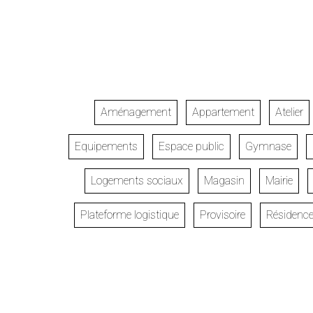
Aménagement
Appartement
Atelier
Equipements
Espace public
Gymnase
Logements sociaux
Magasin
Mairie
Plateforme logistique
Provisoire
Résidenc