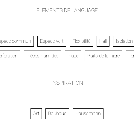
ELEMENTS DE LANGUAGE
space commun
Espace vert
Flexibilité
Hall
Isolation
rforation
Pièces humides
Place
Puits de lumière
Te
INSPIRATION
Art
Bauhaus
Haussmann