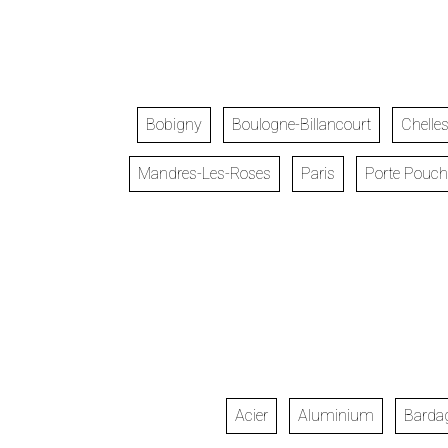
Bobigny
Boulogne-Billancourt
Chelle
Mandres-Les-Roses
Paris
Porte Pouch
Acier
Aluminium
Barda