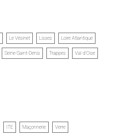
Le Vésinet
Lisses
Loire Atlantique
Seine-Saint-Denis
Trappes
Val d’Oise
ITE
Maçonnerie
Verre