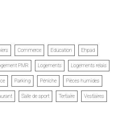
iers
Commerce
Education
Ehpad
ogement PMR
Logements
Logements relais
ce
Parking
Péniche
Pièces humides
aurant
Salle de sport
Tertiaire
Vestiaires