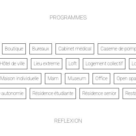
PROGRAMMES
Boutique
Bureaux
Cabinet médical
Caserne de pomp
Hôtel de ville
Lieu extreme
Loft
Logement collectif
L
Maison individuelle
Mam
Museum
Office
Open spa
e autonomie
Résidence étudiante
Résidence senior
Rest
REFLEXION