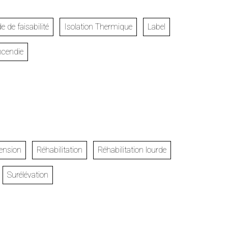
e de faisabilité
Isolation Thermique
Label
ncendie
ension
Réhabilitation
Réhabilitation lourde
Surélévation