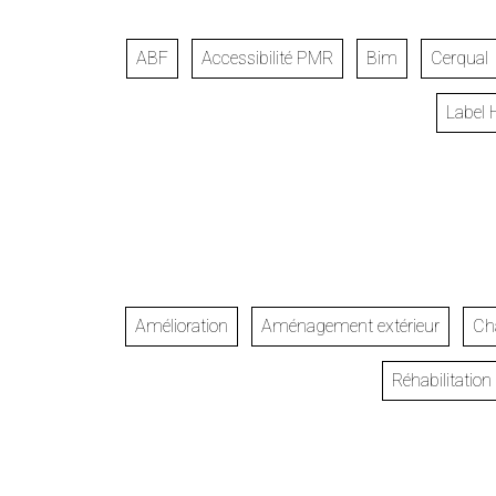
ABF
Accessibilité PMR
Bim
Cerqual
Label
Amélioration
Aménagement extérieur
Cha
Réhabilitatio