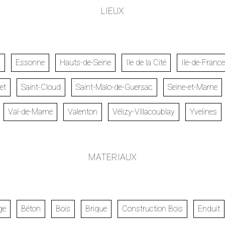
LIEUX
s
Essonne
Hauts-de-Seine
Ile de la Cité
Ile-de-France
et
Saint-Cloud
Saint-Malo-de-Guersac
Seine-et-Marne
Val-de-Marne
Valenton
Vélizy-Villacoublay
Yvelines
MATERIAUX
ge
Béton
Bois
Brique
Construction Bois
Enduit