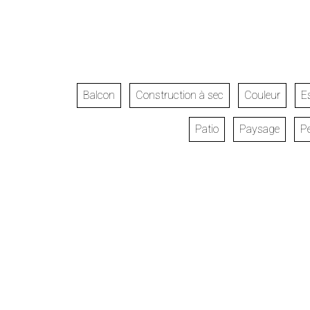
Balcon
Construction à sec
Couleur
E
Patio
Paysage
Pe