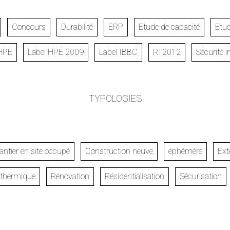
Concours
Durabilité
ERP
Etude de capacité
Etud
 HPE
Label HPE 2009
Label IBBC
RT2012
Sécurité i
TYPOLOGIES
ntier en site occupé
Construction neuve
éphémère
Ext
n thermique
Rénovation
Résidentialisation
Sécurisation