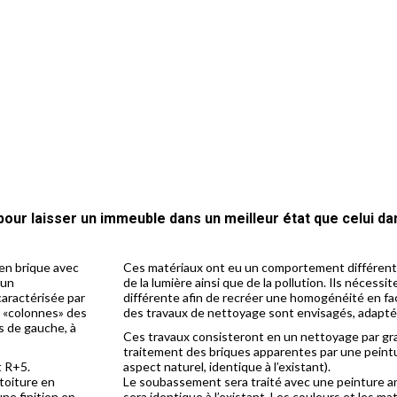
our laisser un immeuble dans un meilleur état que celui dan
e en brique avec
Ces matériaux ont eu un comportement différent
 un
de la lumière ainsi que de la pollution. Ils nécess
caractérisée par
différente afin de recréer une homogénéité en f
x «colonnes» des
des travaux de nettoyage sont envisagés, adaptés
 de gauche, à
Ces travaux consisteront en un nettoyage par gra
traitement des briques apparentes par une peint
t R+5.
aspect naturel, identique à l’existant).
 toiture en
Le soubassement sera traité avec une peinture ant
une finition en
sera identique à l’existant. Les couleurs et les ma