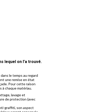
s lequel on l’a trouvé.
 dans le temps au regard
itent une remise en état
açade. Pour cette raison
 à chaque matériau.
ttage, lavage et
ure de protection (avec
i-graffiti, son aspect
tériaux seront conservés,