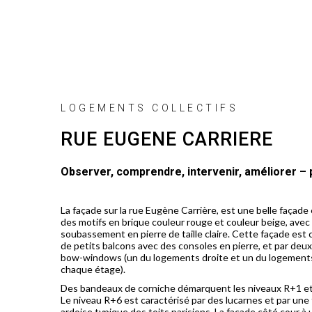
LOGEMENTS COLLECTIFS
RUE EUGENE CARRIERE
Observer, comprendre, intervenir, améliorer – p
La façade sur la rue Eugène Carrière, est une belle façad
des motifs en brique couleur rouge et couleur beige, avec
soubassement en pierre de taille claire. Cette façade est 
de petits balcons avec des consoles en pierre, et par deu
bow-windows (un du logements droite et un du logements
chaque étage).
Des bandeaux de corniche démarquent les niveaux R+1 e
Le niveau R+6 est caractérisé par des lucarnes et par une
ardoise typique des toits parisiens. La façade côté cour à 